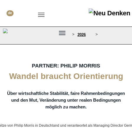
Skip to main content
Skip to page footer
de
>
>
2026
Partner Philip Morris: Wandel
braucht Orientierung
PARTNER: PHILIP MORRIS
Wandel braucht Orientierung
Über wirtschaftliche Stabilität, faire Rahmenbedingungen
und den Mut, Veränderung unter realen Bedingungen
möglich zu machen.
pitze von Philip Morris in Deutschland und verantwortet als Managing Director Ger