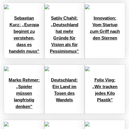
Sebastian
Satjiv Chahil:
Innovation:
Kurz: „Europa
„Deutschland
Vom Startup
beginnt zu
hat mehr
zum Griff nach
verstehen,
Gründe für
den Sternen
dass es
Vision als für
handeln muss“
Pessimismus“
Marko Rehmer:
Deutschland:
Felix Vieg:
„Spieler
Ein Land im
„Wir tracken
müssen
Tosen des
jedes Kilo
langfristig
Wandels
Plastik“
denken“