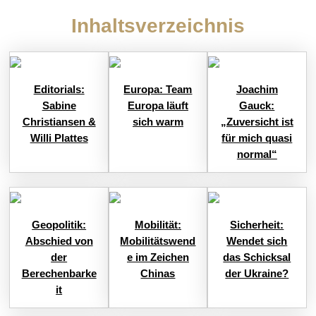
Inhaltsverzeichnis
Editorials:
Europa: Team
Joachim
Sabine
Europa läuft
Gauck:
Christiansen &
sich warm
„Zuversicht ist
Willi Plattes
für mich quasi
normal“
Geopolitik:
Mobilität:
Sicherheit:
Abschied von
Mobilitätswend
Wendet sich
der
e im Zeichen
das Schicksal
Berechenbarke
Chinas
der Ukraine?
it