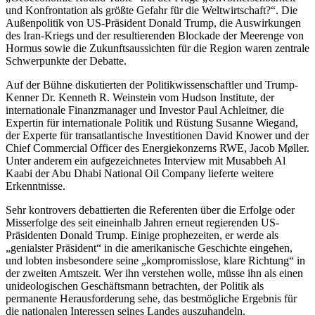
und Konfrontation als größte Gefahr für die Weltwirtschaft?“. Die
Außenpolitik von US-Präsident Donald Trump, die Auswirkungen
des Iran-Kriegs und der resultierenden Blockade der Meerenge von
Hormus sowie die Zukunftsaussichten für die Region waren zentrale
Schwerpunkte der Debatte.
Auf der Bühne diskutierten der Politikwissenschaftler und Trump-
Kenner Dr. Kenneth R. Weinstein vom Hudson Institute, der
internationale Finanzmanager und Investor Paul Achleitner, die
Expertin für internationale Politik und Rüstung Susanne Wiegand,
der Experte für transatlantische Investitionen David Knower und der
Chief Commercial Officer des Energiekonzerns RWE, Jacob Møller.
Unter anderem ein aufgezeichnetes Interview mit Musabbeh Al
Kaabi der Abu Dhabi National Oil Company lieferte weitere
Erkenntnisse.
Sehr kontrovers debattierten die Referenten über die Erfolge oder
Misserfolge des seit eineinhalb Jahren erneut regierenden US-
Präsidenten Donald Trump. Einige prophezeiten, er werde als
„genialster Präsident“ in die amerikanische Geschichte eingehen,
und lobten insbesondere seine „kompromisslose, klare Richtung“ in
der zweiten Amtszeit. Wer ihn verstehen wolle, müsse ihn als einen
unideologischen Geschäftsmann betrachten, der Politik als
permanente Herausforderung sehe, das bestmögliche Ergebnis für
die nationalen Interessen seines Landes auszuhandeln.