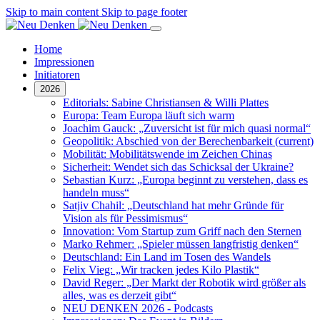
Skip to main content
Skip to page footer
Home
Impressionen
Initiatoren
2026
Editorials: Sabine Christiansen & Willi Plattes
Europa: Team Europa läuft sich warm
Joachim Gauck: „Zuversicht ist für mich quasi normal“
Geopolitik: Abschied von der Berechenbarkeit
(current)
Mobilität: Mobilitätswende im Zeichen Chinas
Sicherheit: Wendet sich das Schicksal der Ukraine?
Sebastian Kurz: „Europa beginnt zu verstehen, dass es
handeln muss“
Satjiv Chahil: „Deutschland hat mehr Gründe für
Vision als für Pessimismus“
Innovation: Vom Startup zum Griff nach den Sternen
Marko Rehmer: „Spieler müssen langfristig denken“
Deutschland: Ein Land im Tosen des Wandels
Felix Vieg: „Wir tracken jedes Kilo Plastik“
David Reger: „Der Markt der Robotik wird größer als
alles, was es derzeit gibt“
NEU DENKEN 2026 - Podcasts