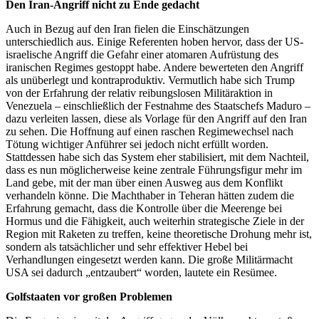
Den Iran-Angriff nicht zu Ende gedacht
Auch in Bezug auf den Iran fielen die Einschätzungen
unterschiedlich aus. Einige Referenten hoben hervor, dass der US-
israelische Angriff die Gefahr einer atomaren Aufrüstung des
iranischen Regimes gestoppt habe. Andere bewerteten den Angriff
als unüberlegt und kontraproduktiv. Vermutlich habe sich Trump
von der Erfahrung der relativ reibungslosen Militäraktion in
Venezuela – einschließlich der Festnahme des Staatschefs Maduro –
dazu verleiten lassen, diese als Vorlage für den Angriff auf den Iran
zu sehen. Die Hoffnung auf einen raschen Regimewechsel nach
Tötung wichtiger Anführer sei jedoch nicht erfüllt worden.
Stattdessen habe sich das System eher stabilisiert, mit dem Nachteil,
dass es nun möglicherweise keine zentrale Führungsfigur mehr im
Land gebe, mit der man über einen Ausweg aus dem Konflikt
verhandeln könne. Die Machthaber in Teheran hätten zudem die
Erfahrung gemacht, dass die Kontrolle über die Meerenge bei
Hormus und die Fähigkeit, auch weiterhin strategische Ziele in der
Region mit Raketen zu treffen, keine theoretische Drohung mehr ist,
sondern als tatsächlicher und sehr effektiver Hebel bei
Verhandlungen eingesetzt werden kann. Die große Militärmacht
USA sei dadurch „entzaubert“ worden, lautete ein Resümee.
Golfstaaten vor großen Problemen