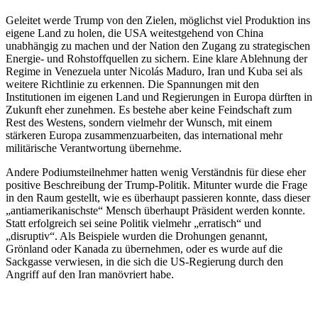
Geleitet werde Trump von den Zielen, möglichst viel Produktion ins
eigene Land zu holen, die USA weitestgehend von China
unabhängig zu machen und der Nation den Zugang zu strategischen
Energie- und Rohstoffquellen zu sichern. Eine klare Ablehnung der
Regime in Venezuela unter Nicolás Maduro, Iran und Kuba sei als
weitere Richtlinie zu erkennen. Die Spannungen mit den
Institutionen im eigenen Land und Regierungen in Europa dürften in
Zukunft eher zunehmen. Es bestehe aber keine Feindschaft zum
Rest des Westens, sondern vielmehr der Wunsch, mit einem
stärkeren Europa zusammenzuarbeiten, das international mehr
militärische Verantwortung übernehme.
Andere Podiumsteilnehmer hatten wenig Verständnis für diese eher
positive Beschreibung der Trump-Politik. Mitunter wurde die Frage
in den Raum gestellt, wie es überhaupt passieren konnte, dass dieser
„antiamerikanischste“ Mensch überhaupt Präsident werden konnte.
Statt erfolgreich sei seine Politik vielmehr „erratisch“ und
„disruptiv“. Als Beispiele wurden die Drohungen genannt,
Grönland oder Kanada zu übernehmen, oder es wurde auf die
Sackgasse verwiesen, in die sich die US-Regierung durch den
Angriff auf den Iran manövriert habe.