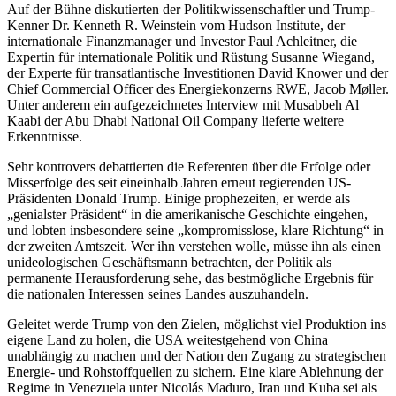
Auf der Bühne diskutierten der Politikwissenschaftler und Trump-
Kenner Dr. Kenneth R. Weinstein vom Hudson Institute, der
internationale Finanzmanager und Investor Paul Achleitner, die
Expertin für internationale Politik und Rüstung Susanne Wiegand,
der Experte für transatlantische Investitionen David Knower und der
Chief Commercial Officer des Energiekonzerns RWE, Jacob Møller.
Unter anderem ein aufgezeichnetes Interview mit Musabbeh Al
Kaabi der Abu Dhabi National Oil Company lieferte weitere
Erkenntnisse.
Sehr kontrovers debattierten die Referenten über die Erfolge oder
Misserfolge des seit eineinhalb Jahren erneut regierenden US-
Präsidenten Donald Trump. Einige prophezeiten, er werde als
„genialster Präsident“ in die amerikanische Geschichte eingehen,
und lobten insbesondere seine „kompromisslose, klare Richtung“ in
der zweiten Amtszeit. Wer ihn verstehen wolle, müsse ihn als einen
unideologischen Geschäftsmann betrachten, der Politik als
permanente Herausforderung sehe, das bestmögliche Ergebnis für
die nationalen Interessen seines Landes auszuhandeln.
Geleitet werde Trump von den Zielen, möglichst viel Produktion ins
eigene Land zu holen, die USA weitestgehend von China
unabhängig zu machen und der Nation den Zugang zu strategischen
Energie- und Rohstoffquellen zu sichern. Eine klare Ablehnung der
Regime in Venezuela unter Nicolás Maduro, Iran und Kuba sei als