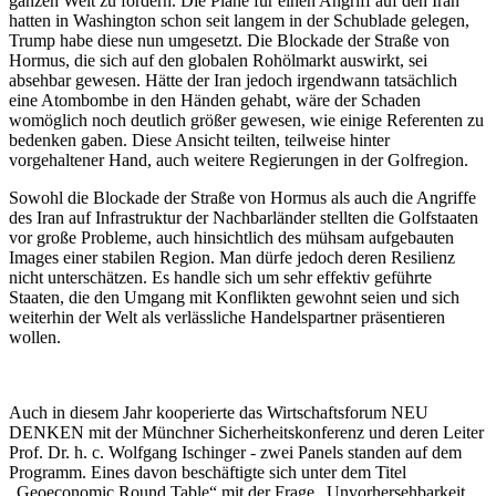
ganzen Welt zu fördern. Die Pläne für einen Angriff auf den Iran
hatten in Washington schon seit langem in der Schublade gelegen,
Trump habe diese nun umgesetzt. Die Blockade der Straße von
Hormus, die sich auf den globalen Rohölmarkt auswirkt, sei
absehbar gewesen. Hätte der Iran jedoch irgendwann tatsächlich
eine Atombombe in den Händen gehabt, wäre der Schaden
womöglich noch deutlich größer gewesen, wie einige Referenten zu
bedenken gaben. Diese Ansicht teilten, teilweise hinter
vorgehaltener Hand, auch weitere Regierungen in der Golfregion.
Sowohl die Blockade der Straße von Hormus als auch die Angriffe
des Iran auf Infrastruktur der Nachbarländer stellten die Golfstaaten
vor große Probleme, auch hinsichtlich des mühsam aufgebauten
Images einer stabilen Region. Man dürfe jedoch deren Resilienz
nicht unterschätzen. Es handle sich um sehr effektiv geführte
Staaten, die den Umgang mit Konflikten gewohnt seien und sich
weiterhin der Welt als verlässliche Handelspartner präsentieren
wollen.
Auch in diesem Jahr kooperierte das Wirtschaftsforum NEU
DENKEN mit der Münchner Sicherheitskonferenz und deren Leiter
Prof. Dr. h. c. Wolfgang Ischinger - zwei Panels standen auf dem
Programm. Eines davon beschäftigte sich unter dem Titel
„Geoeconomic Round Table“ mit der Frage „Unvorhersehbarkeit