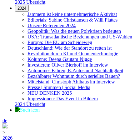
2025 Übersicht
2024
Jammern ist keine unternehmerische Aktivität
Editorials: Sabine Christiansen & Willi Plattes
Unsere Referenten 2024
Geopolitik: Was die neuen Polykrisen bedeuten
USA: Transatlantische Beziehungen und US-Wahlen
Europa: Die EU am Scheideweg
Deutschland: Wie der Standort zu retten ist
Revolution durch KI und Quantentechnologie
Kolumne: Deepa Gautam-Nigge
Investieren: Oliver Bierhoff im Interview
Autonomes Fahren, E-Autos und Nachhaltigkeit
Bezahlbarer Wohnraum durch serielles Bauen?
Mittelstand: Christoph Ahlhaus im Interview
Presse | Stimmen | Social Media
NEU DENKEN 2025
Impressionen: Das Event in Bildern
2024 Übersicht
de
>
2026