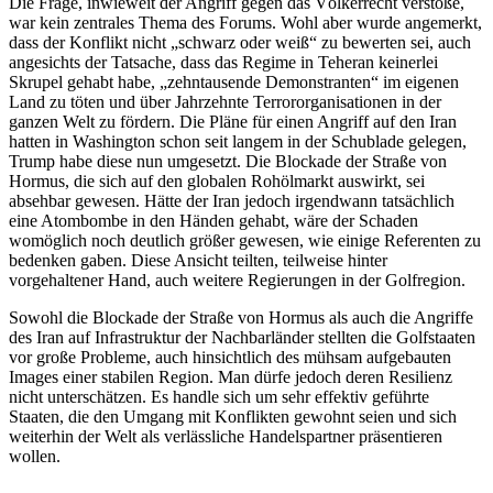
Die Frage, inwieweit der Angriff gegen das Völkerrecht verstoße,
war kein zentrales Thema des Forums. Wohl aber wurde angemerkt,
dass der Konflikt nicht „schwarz oder weiß“ zu bewerten sei, auch
angesichts der Tatsache, dass das Regime in Teheran keinerlei
Skrupel gehabt habe, „zehntausende Demonstranten“ im eigenen
Land zu töten und über Jahrzehnte Terrororganisationen in der
ganzen Welt zu fördern. Die Pläne für einen Angriff auf den Iran
hatten in Washington schon seit langem in der Schublade gelegen,
Trump habe diese nun umgesetzt. Die Blockade der Straße von
Hormus, die sich auf den globalen Rohölmarkt auswirkt, sei
absehbar gewesen. Hätte der Iran jedoch irgendwann tatsächlich
eine Atombombe in den Händen gehabt, wäre der Schaden
womöglich noch deutlich größer gewesen, wie einige Referenten zu
bedenken gaben. Diese Ansicht teilten, teilweise hinter
vorgehaltener Hand, auch weitere Regierungen in der Golfregion.
Sowohl die Blockade der Straße von Hormus als auch die Angriffe
des Iran auf Infrastruktur der Nachbarländer stellten die Golfstaaten
vor große Probleme, auch hinsichtlich des mühsam aufgebauten
Images einer stabilen Region. Man dürfe jedoch deren Resilienz
nicht unterschätzen. Es handle sich um sehr effektiv geführte
Staaten, die den Umgang mit Konflikten gewohnt seien und sich
weiterhin der Welt als verlässliche Handelspartner präsentieren
wollen.