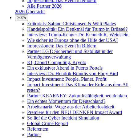
Impressionen: Das Event in Bildern
Alle Partner 2026
2026 Übersicht
2025
Editorials: Sabine Christiansen & Willi Plattes
Handelspolitik: Ein Denkmal für Trump in Brüssel?
Interview: Trump-Kenner Dr. Kenneth R. Weinstein
Wie sicher ist Europa ohne die Hilfe der USA?
Impressionen: Das Event in Bildern
Partner LGT: Sicherheit und Stabilität in der
Vermögensverwaltung
KI, Cloud Computing, Krypto
Ein exklusiver Abend in Puerto Portals
Interview: Dr. Hendrik Brandis von Early Bird
Impact Investment: People, Planet, Profit
Impact Investment: Das Klima der Erde aus dem All
retten?
Partner KEARNEY: Zukunftsfähigkeit neu denken
Ein echtes Momentum für Deutschland?
Arbeitsmarkt: Wege aus der Arbeiterlosigkeit
Premiere für den NEU DENKEN Impact Award
So lief die Cyber Incident Simulation
Global Crime Report
Referenten
Partner