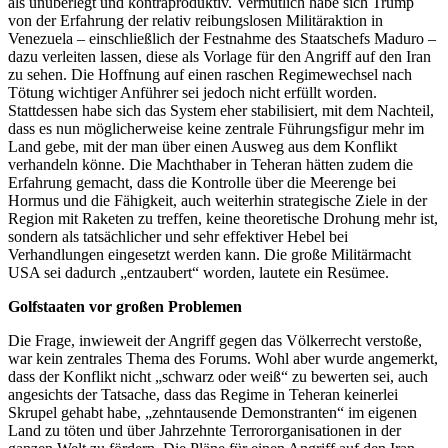
als unüberlegt und kontraproduktiv. Vermutlich habe sich Trump
von der Erfahrung der relativ reibungslosen Militäraktion in
Venezuela – einschließlich der Festnahme des Staatschefs Maduro –
dazu verleiten lassen, diese als Vorlage für den Angriff auf den Iran
zu sehen. Die Hoffnung auf einen raschen Regimewechsel nach
Tötung wichtiger Anführer sei jedoch nicht erfüllt worden.
Stattdessen habe sich das System eher stabilisiert, mit dem Nachteil,
dass es nun möglicherweise keine zentrale Führungsfigur mehr im
Land gebe, mit der man über einen Ausweg aus dem Konflikt
verhandeln könne. Die Machthaber in Teheran hätten zudem die
Erfahrung gemacht, dass die Kontrolle über die Meerenge bei
Hormus und die Fähigkeit, auch weiterhin strategische Ziele in der
Region mit Raketen zu treffen, keine theoretische Drohung mehr ist,
sondern als tatsächlicher und sehr effektiver Hebel bei
Verhandlungen eingesetzt werden kann. Die große Militärmacht
USA sei dadurch „entzaubert“ worden, lautete ein Resümee.
Golfstaaten vor großen Problemen
Die Frage, inwieweit der Angriff gegen das Völkerrecht verstoße,
war kein zentrales Thema des Forums. Wohl aber wurde angemerkt,
dass der Konflikt nicht „schwarz oder weiß“ zu bewerten sei, auch
angesichts der Tatsache, dass das Regime in Teheran keinerlei
Skrupel gehabt habe, „zehntausende Demonstranten“ im eigenen
Land zu töten und über Jahrzehnte Terrororganisationen in der