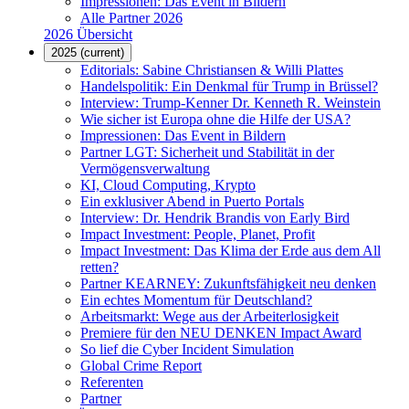
Impressionen: Das Event in Bildern
Alle Partner 2026
2026 Übersicht
2025
(current)
Editorials: Sabine Christiansen & Willi Plattes
Handelspolitik: Ein Denkmal für Trump in Brüssel?
Interview: Trump-Kenner Dr. Kenneth R. Weinstein
Wie sicher ist Europa ohne die Hilfe der USA?
Impressionen: Das Event in Bildern
Partner LGT: Sicherheit und Stabilität in der
Vermögensverwaltung
KI, Cloud Computing, Krypto
Ein exklusiver Abend in Puerto Portals
Interview: Dr. Hendrik Brandis von Early Bird
Impact Investment: People, Planet, Profit
Impact Investment: Das Klima der Erde aus dem All
retten?
Partner KEARNEY: Zukunftsfähigkeit neu denken
Ein echtes Momentum für Deutschland?
Arbeitsmarkt: Wege aus der Arbeiterlosigkeit
Premiere für den NEU DENKEN Impact Award
So lief die Cyber Incident Simulation
Global Crime Report
Referenten
Partner