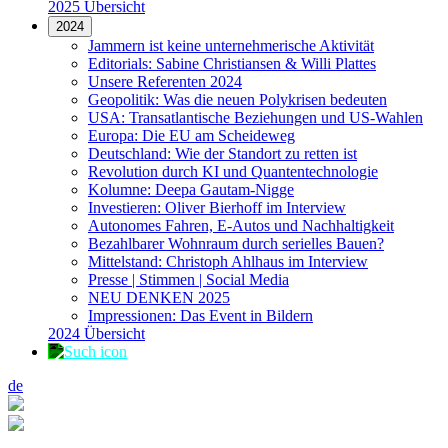
2025 Übersicht
2024
Jammern ist keine unternehmerische Aktivität
Editorials: Sabine Christiansen & Willi Plattes
Unsere Referenten 2024
Geopolitik: Was die neuen Polykrisen bedeuten
USA: Transatlantische Beziehungen und US-Wahlen
Europa: Die EU am Scheideweg
Deutschland: Wie der Standort zu retten ist
Revolution durch KI und Quantentechnologie
Kolumne: Deepa Gautam-Nigge
Investieren: Oliver Bierhoff im Interview
Autonomes Fahren, E-Autos und Nachhaltigkeit
Bezahlbarer Wohnraum durch serielles Bauen?
Mittelstand: Christoph Ahlhaus im Interview
Presse | Stimmen | Social Media
NEU DENKEN 2025
Impressionen: Das Event in Bildern
2024 Übersicht
de