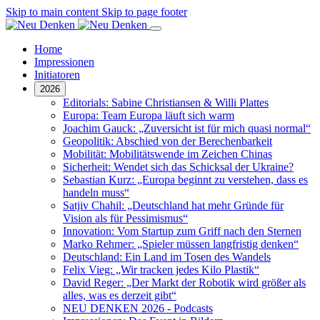
Skip to main content
Skip to page footer
Home
Impressionen
Initiatoren
2026
Editorials: Sabine Christiansen & Willi Plattes
Europa: Team Europa läuft sich warm
Joachim Gauck: „Zuversicht ist für mich quasi normal“
Geopolitik: Abschied von der Berechenbarkeit
Mobilität: Mobilitätswende im Zeichen Chinas
Sicherheit: Wendet sich das Schicksal der Ukraine?
Sebastian Kurz: „Europa beginnt zu verstehen, dass es
handeln muss“
Satjiv Chahil: „Deutschland hat mehr Gründe für
Vision als für Pessimismus“
Innovation: Vom Startup zum Griff nach den Sternen
Marko Rehmer: „Spieler müssen langfristig denken“
Deutschland: Ein Land im Tosen des Wandels
Felix Vieg: „Wir tracken jedes Kilo Plastik“
David Reger: „Der Markt der Robotik wird größer als
alles, was es derzeit gibt“
NEU DENKEN 2026 - Podcasts