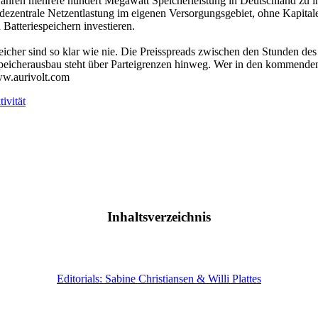
ren mehrere hundert Megawatt Speicherleistung in Deutschland zu installi
 dezentrale Netzentlastung im eigenen Versorgungsgebiet, ohne Kapital
atteriespeichern investieren.
icher sind so klar wie nie. Die Preisspreads zwischen den Stunden de
Speicherausbau steht über Parteigrenzen hinweg. Wer in den kommenden z
ww.aurivolt.com
Inhaltsverzeichnis
Editorials: Sabine Christiansen & Willi Plattes