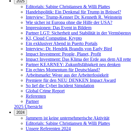
2025
Editorials: Sabine Christiansen & Willi Plattes
Handelspolitik: Ein Denkmal für Trump in Brüssel?
Interview: Trump-Kenner Dr. Kenneth R. Weinstein
Wie sicher ist Europa ohne die Hilfe der USA?
Impressionen: Das Event in Bildern
Partner LGT: Sicherheit und Stabilität in der Vermögens
KI, Cloud Computing, Krypto
Ein exklusiver Abend in Puerto Portals
Interview: Dr. Hendrik Brandis von Early Bird
Impact Investment: People, Planet, Profit
Impact Investment: Das Klima der Erde aus dem All rett
Partner KEARNEY: Zukunftsfähigkeit neu denken
Ein echtes Momentum für Deutschland?
Arbeitsmarkt: Wege aus der Arbeiterlosigkeit
Premiere für den NEU DENKEN Impact Award
So lief die Cyber Incident Simulation
Global Crime Report
Referenten
Partner
2025 Übersicht
2024
Jammern ist keine unternehmerische Aktivität
Editorials: Sabine Christiansen & Willi Plattes
Unsere Referenten 2024