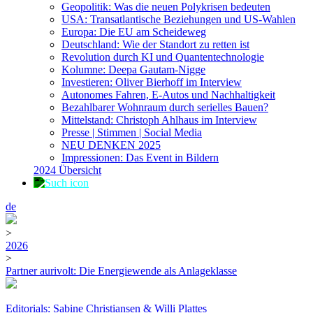
Geopolitik: Was die neuen Polykrisen bedeuten
USA: Transatlantische Beziehungen und US-Wahlen
Europa: Die EU am Scheideweg
Deutschland: Wie der Standort zu retten ist
Revolution durch KI und Quantentechnologie
Kolumne: Deepa Gautam-Nigge
Investieren: Oliver Bierhoff im Interview
Autonomes Fahren, E-Autos und Nachhaltigkeit
Bezahlbarer Wohnraum durch serielles Bauen?
Mittelstand: Christoph Ahlhaus im Interview
Presse | Stimmen | Social Media
NEU DENKEN 2025
Impressionen: Das Event in Bildern
2024 Übersicht
de
>
2026
>
Partner aurivolt: Die Energiewende als Anlageklasse
Editorials: Sabine Christiansen & Willi Plattes