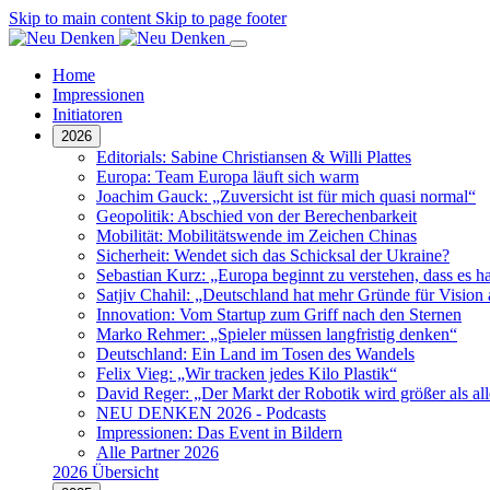
Skip to main content
Skip to page footer
Home
Impressionen
Initiatoren
2026
Editorials: Sabine Christiansen & Willi Plattes
Europa: Team Europa läuft sich warm
Joachim Gauck: „Zuversicht ist für mich quasi normal“
Geopolitik: Abschied von der Berechenbarkeit
Mobilität: Mobilitätswende im Zeichen Chinas
Sicherheit: Wendet sich das Schicksal der Ukraine?
Sebastian Kurz: „Europa beginnt zu verstehen, dass es 
Satjiv Chahil: „Deutschland hat mehr Gründe für Vision 
Innovation: Vom Startup zum Griff nach den Sternen
Marko Rehmer: „Spieler müssen langfristig denken“
Deutschland: Ein Land im Tosen des Wandels
Felix Vieg: „Wir tracken jedes Kilo Plastik“
David Reger: „Der Markt der Robotik wird größer als alle
NEU DENKEN 2026 - Podcasts
Impressionen: Das Event in Bildern
Alle Partner 2026
2026 Übersicht