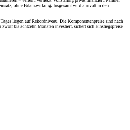
eren – verteilt, vernetzt, vollständig privat finanziert. Parallel
einsatz, ohne Bilanzwirkung. Insgesamt wird aurivolt in den
s Tages liegen auf Rekordniveau. Die Komponentenpreise sind nach
wölf bis achtzehn Monaten investiert, sichert sich Einstiegspreise