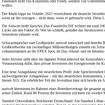
Finanziert nicht von Konzernen oder Fonds, sondern von Unternehmer
wollen.
Der Markt kippt ins Volatile: 2025 verzeichnete die deutsche Strom
wenn sie ihn erzeugen – nicht dann, wenn er gebraucht wird. Diese 
Die Antwort heißt Speicher. Das Fraunhofer ISE rechnet mit rund 10
Lücke um den Faktor 30. Wer sie schließt, gestaltet das Stromsystem
Solarstrom robuster wird.
Schwarmspeicher statt Großprojekt: aurivolt entwickelt und betreibt 
Großkraftwerke mit zweistelligen Millionenbudgets entsteht ein Schwa
vollautomatisiert an der EPEX Spot, im Day-Ahead- und im Intraday-Ma
Jeder Investor sieht über ein digitales Portal jederzeit die Kennzahle
Voraussetzung dafür, dass private Investoren der Energiewende ihr Ka
Eine neue Anlageklasse mit steuerlichem Profil: Jede Speichereinheit 
sachwertgedeckte Anlageklasse – mit den steuerlichen Instrumenten, d
lineare AfA. Ein erheblicher Teil der Investition lässt sich bereits im
aurivolt übernimmt im Rahmen eines Betreibervertrags die gesamte op
seiner Einheit. Rund 80 Prozent der Investoren zeichnen ein zweites 
Standort Ostwestfalen, Reichweite Deutschland: Am Standort Löhne e