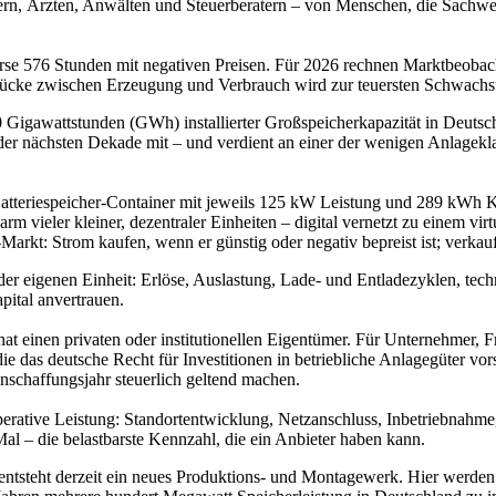
n, Ärzten, Anwälten und Steuerberatern – von Menschen, die Sachwerte
börse 576 Stunden mit negativen Preisen. Für 2026 rechnen Marktbeoba
Lücke zwischen Erzeugung und Verbrauch wird zur teuersten Schwachst
0 Gigawattstunden (GWh) installierter Großspeicherkapazität in Deutsc
 der nächsten Dekade mit – und verdient an einer der wenigen Anlagek
Batteriespeicher-Container mit jeweils 125 kW Leistung und 289 kWh Kap
rm vieler kleiner, dezentraler Einheiten – digital vernetzt zu einem v
rkt: Strom kaufen, wenn er günstig oder negativ bepreist ist; verkaufe
n der eigenen Einheit: Erlöse, Auslastung, Lade- und Entladezyklen, tec
pital anvertrauen.
hat einen privaten oder institutionellen Eigentümer. Für Unternehmer, F
ie das deutsche Recht für Investitionen in betriebliche Anlagegüter vo
 Anschaffungsjahr steuerlich geltend machen.
erative Leistung: Standortentwicklung, Netzanschluss, Inbetriebnahme,
Mal – die belastbarste Kennzahl, die ein Anbieter haben kann.
ntsteht derzeit ein neues Produktions- und Montagewerk. Hier werden