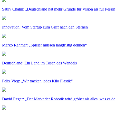
Satjiv Chahil: „Deutschland hat mehr Gründe für Vision als für Pess
Innovation: Vom Startup zum Griff nach den Sternen
Marko Rehmer: „Spieler müssen langfristig denken“
Deutschland: Ein Land im Tosen des Wandels
Felix Vieg: „Wir tracken jedes Kilo Plastik“
David Reger: „Der Markt der Robotik wird größer als alles, was es der