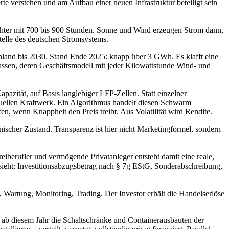
 verstehen und am Aufbau einer neuen Infrastruktur beteiligt sein
chter mit 700 bis 900 Stunden. Sonne und Wind erzeugen Strom dann,
elle des deutschen Stromsystems.
hland bis 2030. Stand Ende 2025: knapp über 3 GWh. Es klafft eine
lassen, deren Geschäftsmodell mit jeder Kilowattstunde Wind- und
azität, auf Basis langlebiger LFP-Zellen. Statt einzelner
irtuellen Kraftwerk. Ein Algorithmus handelt diesen Schwarm
n, wenn Knappheit den Preis treibt. Aus Volatilität wird Rendite.
hnischer Zustand. Transparenz ist hier nicht Marketingformel, sondern
reiberufler und vermögende Privatanleger entsteht damit eine reale,
rsieht: Investitionsabzugsbetrag nach § 7g EStG, Sonderabschreibung,
 Wartung, Monitoring, Trading. Der Investor erhält die Handelserlöse
 ab diesem Jahr die Schaltschränke und Containerausbauten der