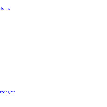
imismus“
zeit gibt“