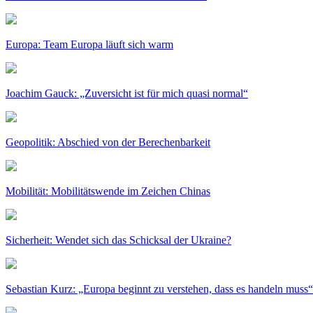
Europa: Team Europa läuft sich warm
Joachim Gauck: „Zuversicht ist für mich quasi normal“
Geopolitik: Abschied von der Berechenbarkeit
Mobilität: Mobilitätswende im Zeichen Chinas
Sicherheit: Wendet sich das Schicksal der Ukraine?
Sebastian Kurz: „Europa beginnt zu verstehen, dass es handeln muss“